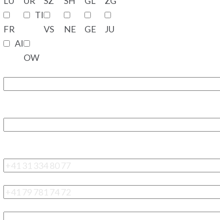
LU
UR
SZ
SH
GL
ZG
TI
FR
VS
NE
GE
JU
AI
OW