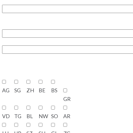
AG
SG
ZH
BE
BS
GR
VD
TG
BL
NW
SO
AR