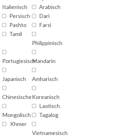
Italienisch
Arabisch
Persisch
Dari
Pashto
Farsi
Tamil
Philippinisch
Portugiesisch
Mandarin
Japanisch
Amharisch
Chinesische
Koreanisch
Laotisch
Mongolisch
Tagalog
Khmer
Vietnamesisch