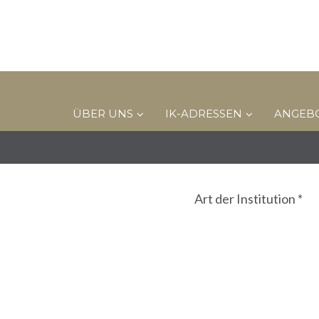
ÜBER UNS
IK-ADRESSEN
ANGEB
IK-Adressen Form
Art der Institution *